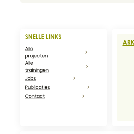
Cont
SNELLE LINKS
ARK
Alle
projecten
Adr
Alle
trainingen
Jobs
E-ma
Publicaties
Ond
Contact