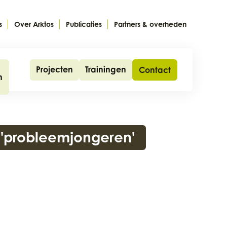
s
Over Arktos
Publicaties
Partners & overheden
Projecten
Trainingen
Contact
n
 'probleemjongeren'