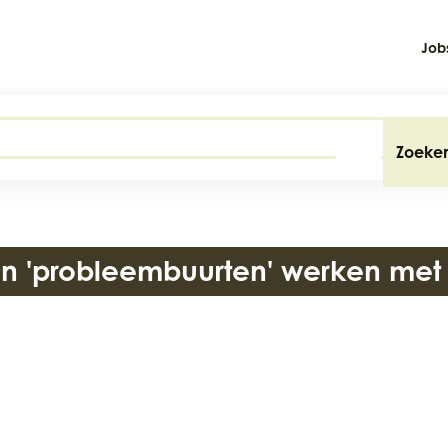
Job
Zoeke
 In 'probleembuurten' werken met