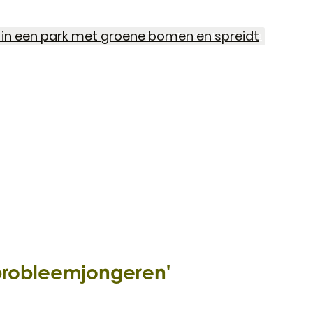
Polina Tankilevitch|Pexels
'probleemjongeren'