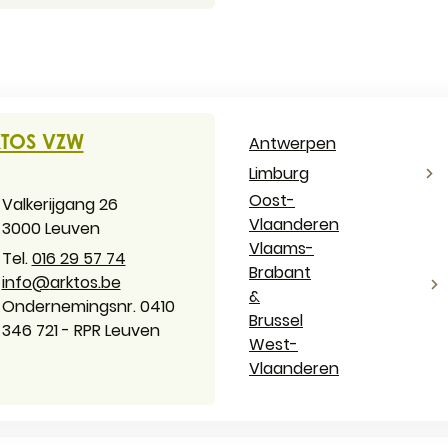
act & openingsuren
TOS VZW
Antwerpen
Limburg
Oost-
es
Valkerijgang 26
Vlaanderen
,
3000
Leuven
Vlaams-
016 29 57 74
Brabant
il
info
@
arktos.be
&
ernemingsnummer
Ondernemingsnr. 0410
Brussel
346 721 - RPR Leuven
West-
Vlaanderen