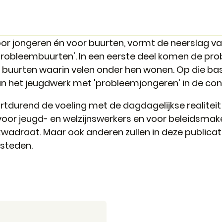
oor jongeren én voor buurten, vormt de neerslag v
'probleembuurten'. In een eerste deel komen de p
 buurten waarin velen onder hen wonen. Op die ba
van het jeugdwerk met 'probleemjongeren' in de co
tdurend de voeling met de dagdagelijkse realiteit
voor jeugd- en welzijnswerkers en voor beleidsmake
wadraat. Maar ook anderen zullen in deze publicat
steden.