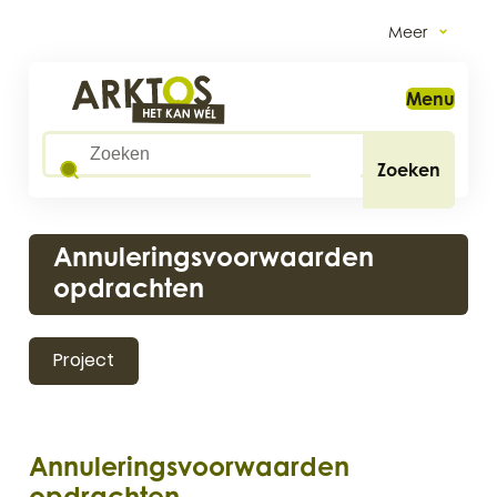
Naar inhoud
Meer
Arktos
Menu
Wat zoek je?
Zoeken
Annuleringsvoorwaarden
opdrachten
Project
Annuleringsvoorwaarden
opdrachten