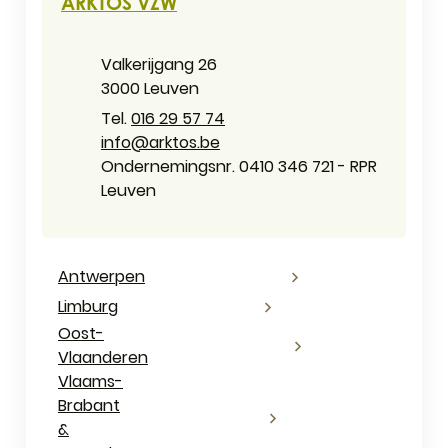
ARKTOS VZW
Adres
Valkerijgang 26
,
3000
Leuven
016 29 57 74
E-mail
info
@
arktos.be
Ondernemingsnummer
Ondernemingsnr. 0410 346 721 - RPR
Leuven
Antwerpen
Limburg
Oost-
Vlaanderen
Vlaams-
Brabant
&