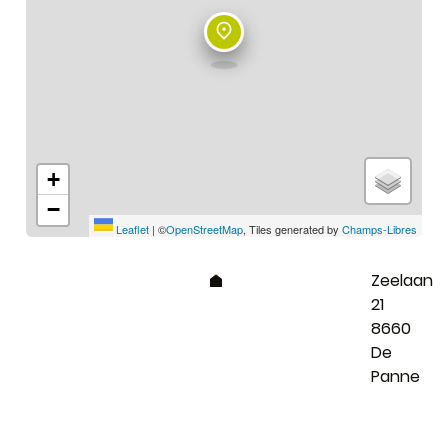
+
−
Leaflet
|
©
OpenStreetMap
, Tiles generated by
Champs-Libres
Adres
Zeelaan
21
,
8660
De
Panne