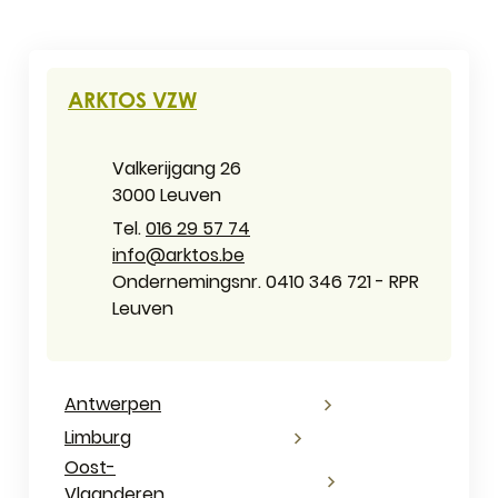
CONTACT & OPENINGSUREN
ARKTOS VZW
Adres
Valkerijgang 26
,
3000
Leuven
016 29 57 74
E-mail
info
@
arktos.be
Ondernemingsnummer
Ondernemingsnr. 0410 346 721 - RPR
Leuven
Antwerpen
Limburg
Oost-
Vlaanderen