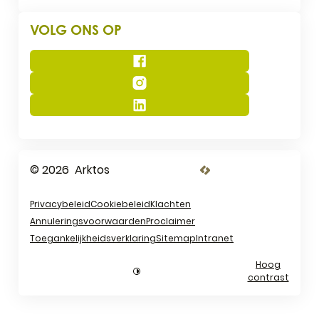
VOLG ONS OP
Facebook
Instagram
LinkedIn
© 2026
Arktos
LCP nv 2026 ©
Privacybeleid
Cookiebeleid
Klachten
Annuleringsvoorwaarden
Proclaimer
Toegankelijkheidsverklaring
Sitemap
Intranet
Hoog
contrast