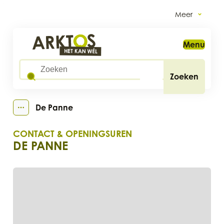
Naar inhoud
Meer
Arktos
Menu
Wat zoek je?
Zoeken
De Panne
Toon alle broodkruimel items
CONTACT & OPENINGSUREN
DE PANNE
CONTACT