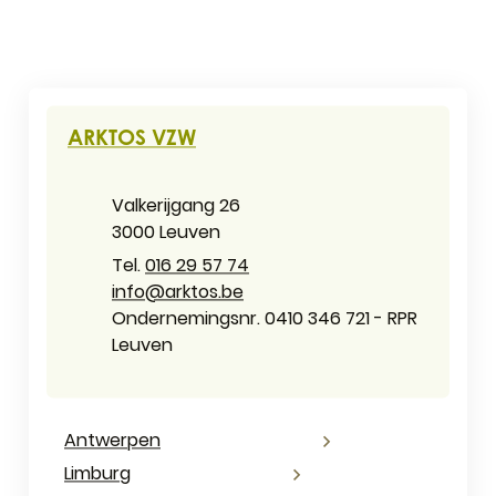
CONTACT & OPENINGSUREN
ARKTOS VZW
Adres
Valkerijgang 26
,
3000
Leuven
016 29 57 74
E-mail
info
@
arktos.be
Ondernemingsnummer
Ondernemingsnr. 0410 346 721 - RPR
Leuven
Antwerpen
Limburg