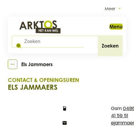
Naar inhoud
Meer
Arktos
Menu
Wat zoek je?
Zoeken
Els Jammaers
Toon alle broodkruimel items
CONTACT & OPENINGSUREN
ELS JAMMAERS
CONTACT
048
41 59 51
E-mail
ejammae