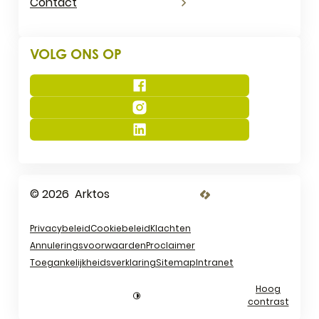
Contact
VOLG ONS OP
Facebook
Instagram
LinkedIn
© 2026
Arktos
LCP nv 2026 ©
Privacybeleid
Cookiebeleid
Klachten
Annuleringsvoorwaarden
Proclaimer
Toegankelijkheidsverklaring
Sitemap
Intranet
Hoog
contrast