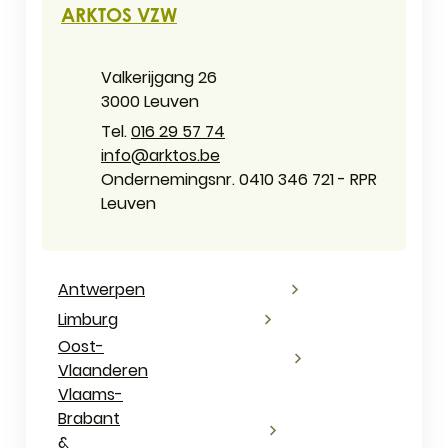
ARKTOS VZW
Adres
Valkerijgang 26
,
3000
Leuven
016 29 57 74
E-mail
info
@
arktos.be
Ondernemingsnummer
Ondernemingsnr. 0410 346 721 - RPR
Leuven
Antwerpen
Limburg
Oost-
Vlaanderen
Vlaams-
Brabant
&