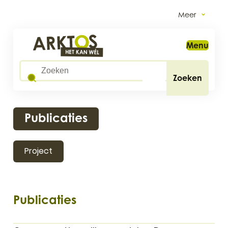
Naar inhoud
Meer
Arktos
Menu
Wat zoek je?
Zoeken
Publicaties
Project
Publicaties