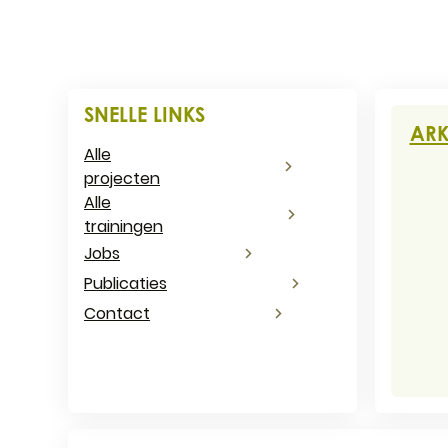
CONT
SNELLE LINKS
ARK
Alle
projecten
Adr
Alle
trainingen
Jobs
E-ma
Publicaties
Ond
Contact