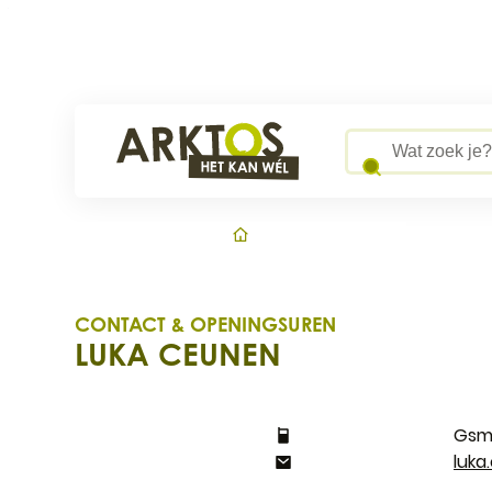
Naar inhoud
Arktos
Wat zoek je?
Startpagi
CONTACT & OPENINGSUREN
LUKA CEUNEN
CONTACT
E-mail
luka