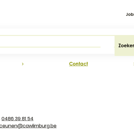
Job
Zoeke
na
Contact
0486 39 81 54
.ceunen
@
cawlimburg.be