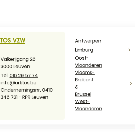
ACT & OPENINGSUREN
TOS VZW
Antwerpen
Limburg
Oost-
es
Valkerijgang 26
Vlaanderen
,
3000
Leuven
Vlaams-
016 29 57 74
Brabant
il
info
@
arktos.be
&
ernemingsnummer
Ondernemingsnr. 0410
Brussel
346 721 - RPR Leuven
West-
Vlaanderen