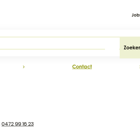
Job
Zoeke
na
Contact
0472 99 16 23