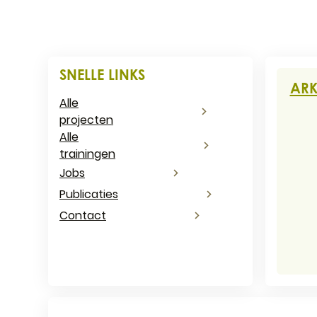
CONT
SNELLE LINKS
ARK
Alle
projecten
Adr
Alle
trainingen
Jobs
E-ma
Publicaties
Ond
Contact