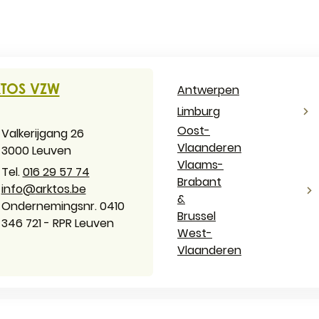
ACT & OPENINGSUREN
TOS VZW
Antwerpen
Limburg
Oost-
es
Valkerijgang 26
Vlaanderen
,
3000
Leuven
Vlaams-
016 29 57 74
Brabant
il
info
@
arktos.be
&
ernemingsnummer
Ondernemingsnr. 0410
Brussel
346 721 - RPR Leuven
West-
Vlaanderen