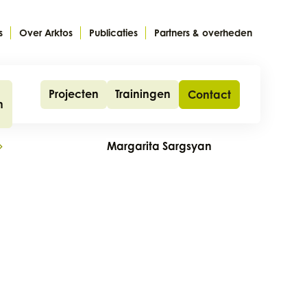
s
Over Arktos
Publicaties
Partners & overheden
Projecten
Trainingen
Contact
n
Margarita Sargsyan