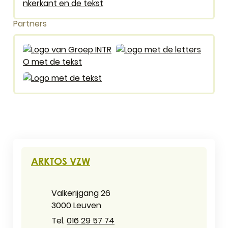
Logo vlaanderen onderwijs & vorming
Partners
Logo Profo
Profo vzw
Logo Groep Intro
Groep INTRO
logo job-art
Contact & openingsuren
ARKTOS VZW
Adres
Valkerijgang 26
,
3000
Leuven
016 29 57 74