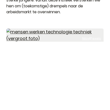
sterke jongere: vanuit deze insteek versterken we
hen om (toekomstige) drempels naar de
arbeidsmarkt te overwinnen.
Mikhail
Nilov|Pexels
Foto Ondersteuning alternerend leren