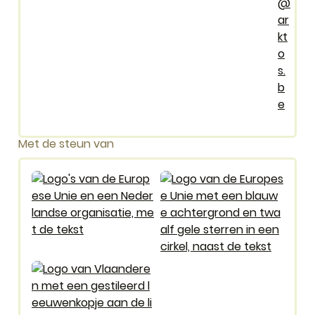
@
ar
kt
o
s.
b
e
Met de steun van
Logo Medegefinancierd door de Europese Unie
Logo Europees sociaal fonds 