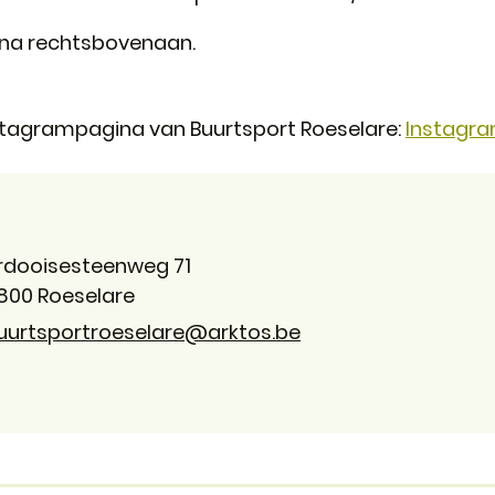
ina rechtsbovenaan.
instagrampagina van Buurtsport Roeselare:
Instagr
rdooisesteenweg 71
800
Roeselare
uurtsportroeselare
@
arktos.be