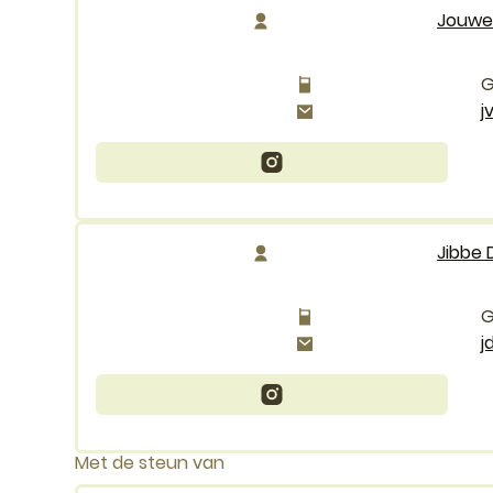
Jouwe
E-mail
j
Instagram
Jouwe Vanhoutteghem
Jibbe
E-mail
j
Instagram
Jibbe Degraeve
Met de steun van