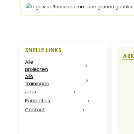
Logo Stad Roeselare
Cont
SNELLE LINKS
ARK
Alle
projecten
Adr
Alle
trainingen
Jobs
E-ma
Publicaties
Ond
Contact