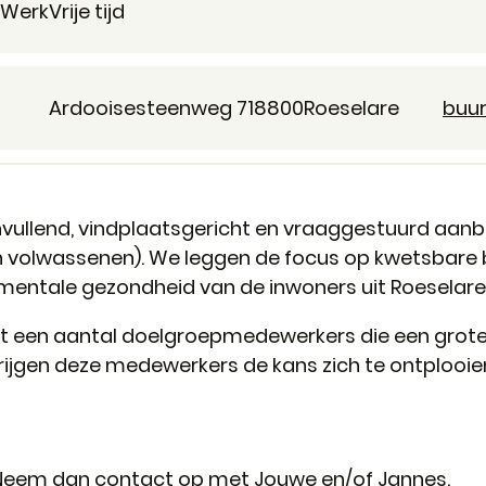
Werk
Vrije tijd
Adres
E-mail
,
Ardooisesteenweg 71
8800
Roeselare
buur
nvullend, vindplaatsgericht en vraaggestuurd aan
n volwassenen). We leggen de focus op kwetsbare b
 mentale gezondheid van de inwoners uit Roeselare
t een aantal doelgroepmedewerkers die een grote
rijgen deze medewerkers de kans zich te ontplooien
 Neem dan contact op met Jouwe en/of Jannes.