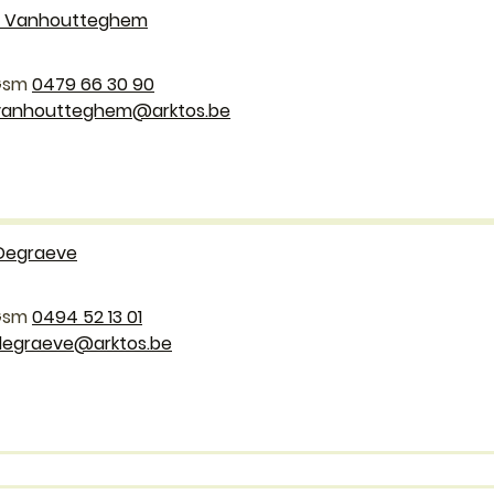
 Vanhoutteghem
0479 66 30 90
vanhoutteghem
@
arktos.be
 Degraeve
0494 52 13 01
degraeve
@
arktos.be