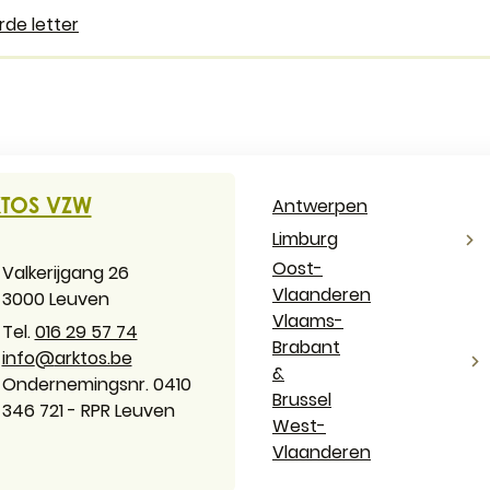
act & openingsuren
TOS VZW
Antwerpen
Limburg
Oost-
es
Valkerijgang 26
Vlaanderen
,
3000
Leuven
Vlaams-
016 29 57 74
Brabant
il
info
@
arktos.be
&
ernemingsnummer
Ondernemingsnr. 0410
Brussel
346 721 - RPR Leuven
West-
Vlaanderen