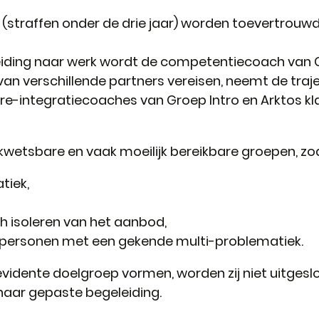
(straffen onder de drie jaar) worden toevertrouw
iding naar werk wordt de competentiecoach van G
n verschillende partners vereisen, neemt de traj
de re-integratiecoaches van Groep Intro en Arktos kl
kwetsbare en vaak moeilijk bereikbare groepen, zoa
tiek,
ch isoleren van het aanbod,
en personen met een gekende multi-problematiek.
idente doelgroep vormen, worden zij niet uitgeslo
naar gepaste begeleiding.