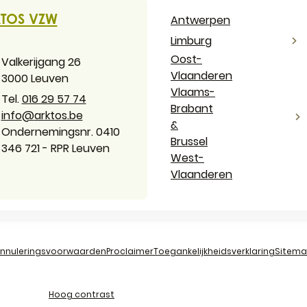
act & openingsuren
TOS VZW
Antwerpen
Limburg
Oost-
es
Valkerijgang 26
Vlaanderen
,
3000
Leuven
Vlaams-
016 29 57 74
Brabant
il
info
@
arktos.be
&
ernemingsnummer
Ondernemingsnr. 0410
Brussel
346 721 - RPR Leuven
West-
Vlaanderen
nnuleringsvoorwaarden
Proclaimer
Toegankelijkheidsverklaring
Sitem
Hoog contrast