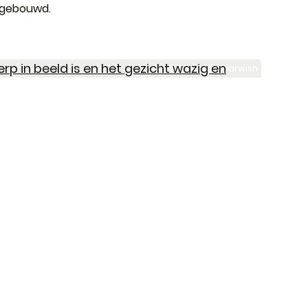
g gebouwd.
Pexel - lalesh aldarwish