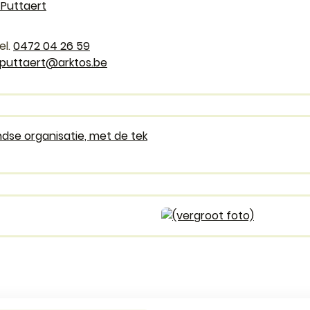
Puttaert
0472 04 26 59
puttaert
@
arktos.be