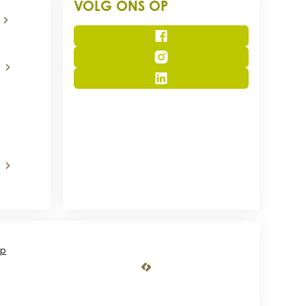
VOLG ONS OP
Facebook
Instagram
LinkedIn
ap
LCP nv 2026 ©