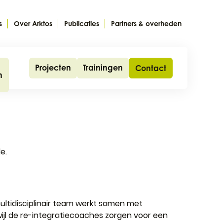
s
Over Arktos
Publicaties
Partners & overheden
Projecten
Trainingen
Contact
n
e.
ltidisciplinair team werkt samen met
wijl de re-integratiecoaches zorgen voor een