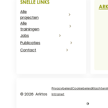
Cont
SNELLE LINKS
ARK
Alle
projecten
Adr
Alle
trainingen
Jobs
E-ma
Publicaties
Ond
Contact
Privacybeleid
Cookiebeleid
Klachten
A
© 2026
Arktos
Intranet