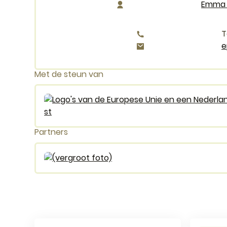
Emma 
E-mail
e
Met de steun van
Logo Medegefinancierd door de Europese Unie
Partners