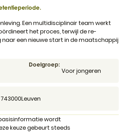
etentieperiode.
eving. Een multidisciplinair team werkt
dineert het proces, terwijl de re-
 naar een nieuwe start in de maatschappij
Doelgroep
Voor jongeren
,
 74
3000
Leuven
 basisinformatie wordt
Deze keuze gebeurt steeds