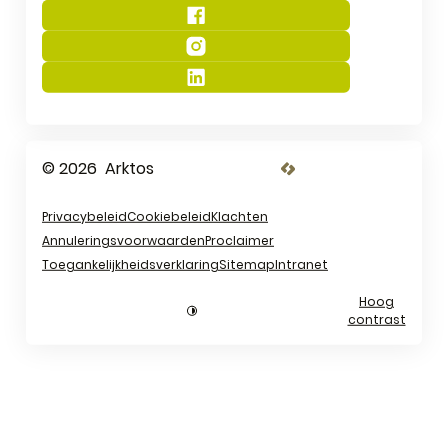
Facebook
Instagram
LinkedIn
© 2026
Arktos
LCP nv 2026 ©
Privacybeleid
Cookiebeleid
Klachten
Annuleringsvoorwaarden
Proclaimer
Toegankelijkheidsverklaring
Sitemap
Intranet
Hoog
contrast