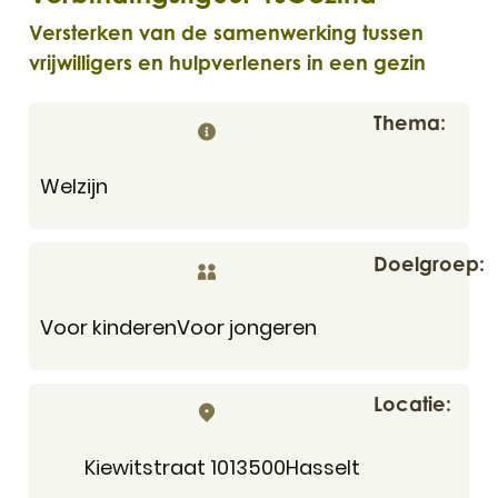
Versterken van de samenwerking tussen
vrijwilligers en hulpverleners in een gezin
Thema
Welzijn
Doelgroep
Voor kinderen
Voor jongeren
Locatie
Adres
,
Kiewitstraat 101
3500
Hasselt