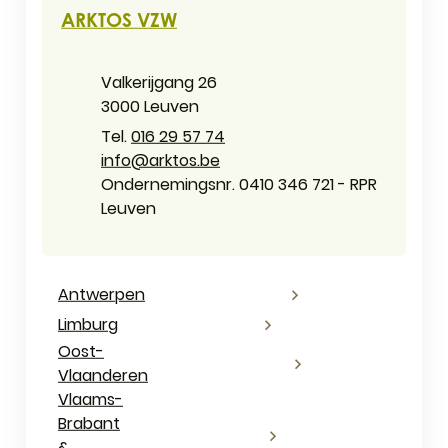
Contact & openingsuren
ARKTOS VZW
Adres
Valkerijgang 26
,
3000
Leuven
016 29 57 74
E-mail
info
@
arktos.be
Ondernemingsnummer
Ondernemingsnr. 0410 346 721 - RPR
Leuven
Antwerpen
Limburg
Oost-
Vlaanderen
Vlaams-
Brabant
&