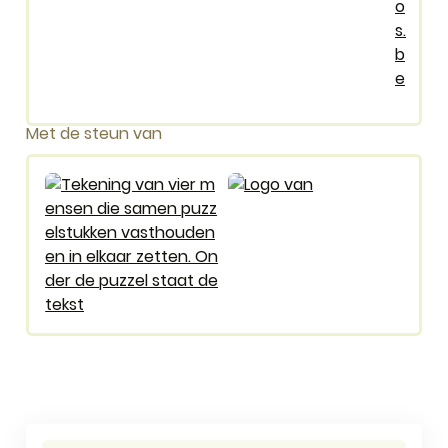
o
s.
b
e
Met de steun van