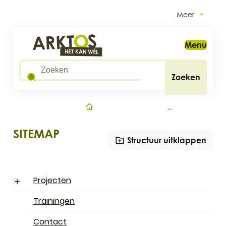
Naar inhoud
Meer
Arktos
Menu
Wat zoek je?
Zoeken
Startpagina
SITEMAP
Structuur uitklappen
Projecten
Subniveau weergeven
Trainingen
Contact