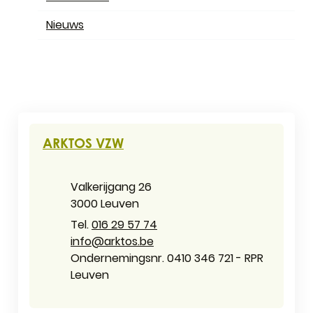
Nieuws
CONTACT & OPENINGSUREN
ARKTOS VZW
Adres
Valkerijgang 26
,
3000
Leuven
016 29 57 74
E-mail
info
@
arktos.be
Ondernemingsnummer
Ondernemingsnr. 0410 346 721 - RPR
Leuven