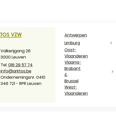
ACT & OPENINGSUREN
TOS VZW
Antwerpen
Limburg
Oost-
es
Valkerijgang 26
Vlaanderen
,
3000
Leuven
Vlaams-
016 29 57 74
Brabant
il
info
@
arktos.be
&
ernemingsnummer
Ondernemingsnr. 0410
Brussel
346 721 - RPR Leuven
West-
Vlaanderen