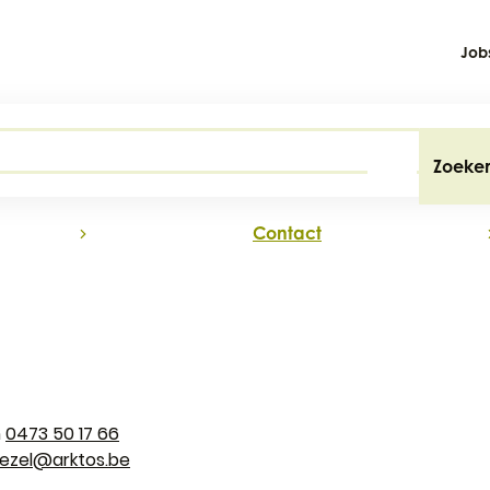
Job
Zoeke
na
Contact
0473 50 17 66
ezel
@
arktos.be