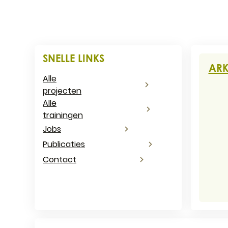
CONT
SNELLE LINKS
ARK
Alle
projecten
Adr
Alle
trainingen
Jobs
E-ma
Publicaties
Ond
Contact