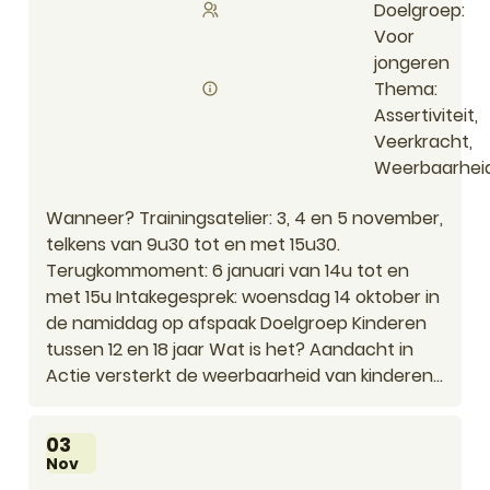
Doelgroep
Voor
jongeren
Thema
Assertiviteit,
Veerkracht,
Weerbaarhei
Wanneer? Trainingsatelier: 3, 4 en 5 november,
telkens van 9u30 tot en met 15u30.
Terugkommoment: 6 januari van 14u tot en
met 15u Intakegesprek: woensdag 14 oktober in
de namiddag op afspaak Doelgroep Kinderen
tussen 12 en 18 jaar Wat is het? Aandacht in
Actie versterkt de weerbaarheid van kinderen...
Di
03
Nov
Aandacht in Actie - Zandhoven