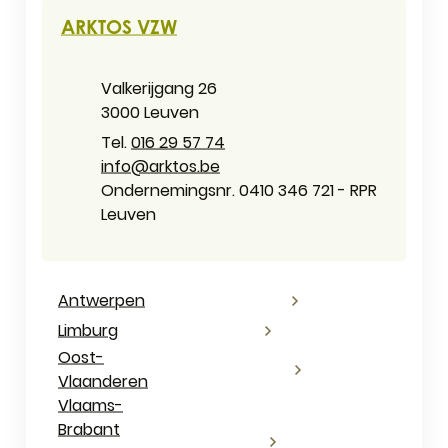
CONTACT & OPENINGSUREN
ARKTOS VZW
Adres
Valkerijgang 26
,
3000
Leuven
016 29 57 74
E-mail
info
@
arktos.be
Ondernemingsnummer
Ondernemingsnr. 0410 346 721 - RPR
Leuven
Antwerpen
Limburg
Oost-
Vlaanderen
Vlaams-
Brabant