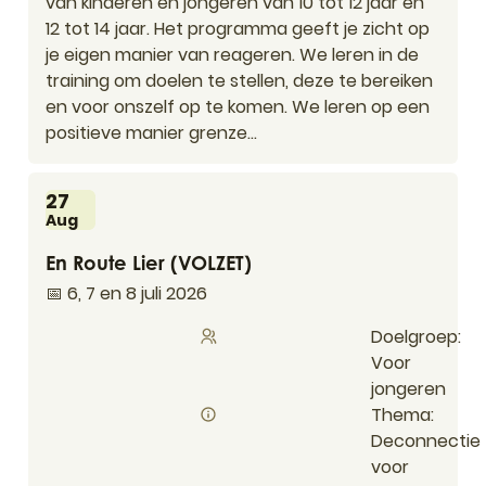
van kinderen en jongeren van 10 tot 12 jaar en
12 tot 14 jaar. Het programma geeft je zicht op
je eigen manier van reageren. We leren in de
training om doelen te stellen, deze te bereiken
en voor onszelf op te komen. We leren op een
positieve manier grenze...
Do
27
Aug
En Route Lier (VOLZET)
En Route Lier (VOLZET)
📅 6, 7 en 8 juli 2026
Doelgroep
Voor
jongeren
Thema
Deconnectie
voor