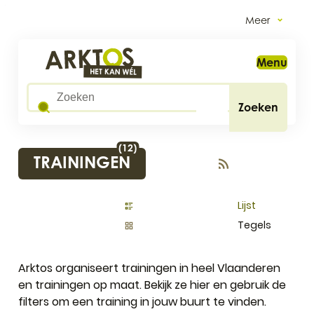
Naar inhoud
Ga naar verfijn of wijzig resultaten .
Meer
Arktos
Menu
Wat zoek je?
Zoeken
RESULTATEN GEVONDEN.
(
12
)
TRAININGEN
Rss trainingen
Weergave
Lijst
Tegels
Arktos organiseert trainingen in heel Vlaanderen
en trainingen op maat. Bekijk ze hier en gebruik de
filters om een training in jouw buurt te vinden.