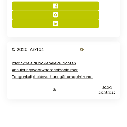
Facebook
Instagram
LinkedIn
© 2026
Arktos
LCP nv 2026 ©
Privacybeleid
Cookiebeleid
Klachten
Annuleringsvoorwaarden
Proclaimer
Toegankelijkheidsverklaring
Sitemap
Intranet
Hoog
contrast