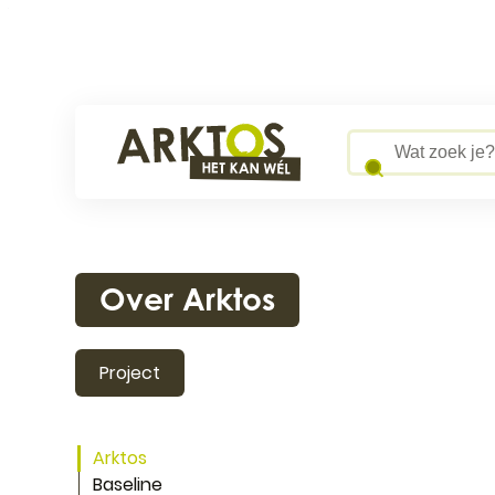
Naar inhoud
Arktos
Wat zoek je?
Over Arktos
Project
Ga naar
Arktos
Baseline