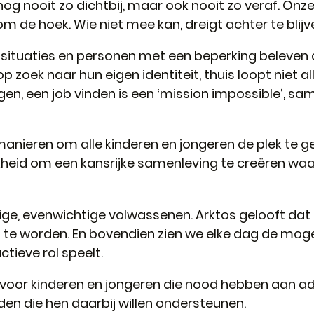
nog nooit zo dichtbij, maar ook nooit zo veraf. Onz
m de hoek. Wie niet mee kan, dreigt achter te blijv
re situaties en personen met een beperking beleven
op zoek naar hun eigen identiteit, thuis loopt niet 
en, een job vinden is een ‘mission impossible’, sa
anieren om alle kinderen en jongeren de plek te g
id om een kansrijke samenleving te creëren waarin 
e, evenwichtige volwassenen. Arktos gelooft dat er
 te worden. En bovendien zien we elke dag de moge
tieve rol speelt.
 voor kinderen en jongeren die nood hebben aan a
den die hen daarbij willen ondersteunen.