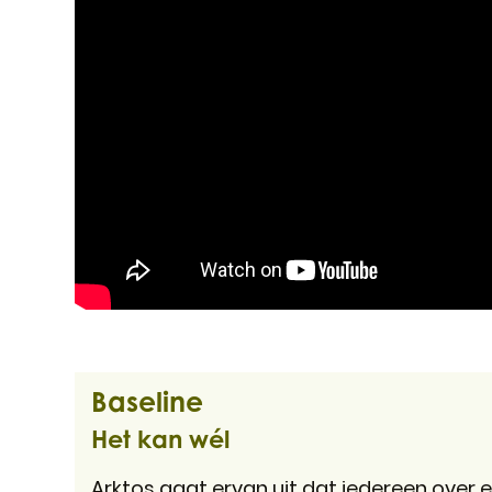
Baseline
Het kan wél
Arktos gaat ervan uit dat iedereen over e