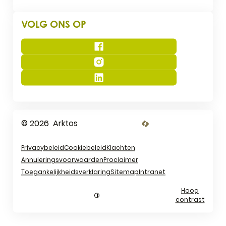
VOLG ONS OP
Facebook
Instagram
LinkedIn
© 2026
Arktos
LCP nv 2026 ©
Privacybeleid
Cookiebeleid
Klachten
Annuleringsvoorwaarden
Proclaimer
Toegankelijkheidsverklaring
Sitemap
Intranet
Hoog
contrast