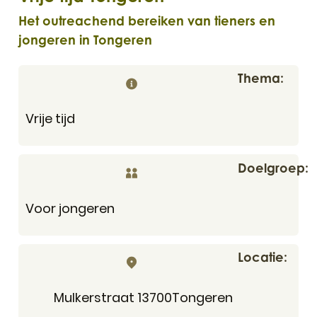
Het outreachend bereiken van tieners en
jongeren in Tongeren
Thema
Vrije tijd
Doelgroep
Voor jongeren
Locatie
Adres
,
Mulkerstraat 1
3700
Tongeren