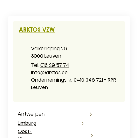
Contact & openingsuren
ARKTOS VZW
Adres
Valkerijgang 26
,
3000
Leuven
016 29 57 74
E-mail
info
@
arktos.be
Ondernemingsnummer
Ondernemingsnr. 0410 346 721 - RPR
Leuven
Antwerpen
Limburg
Oost-