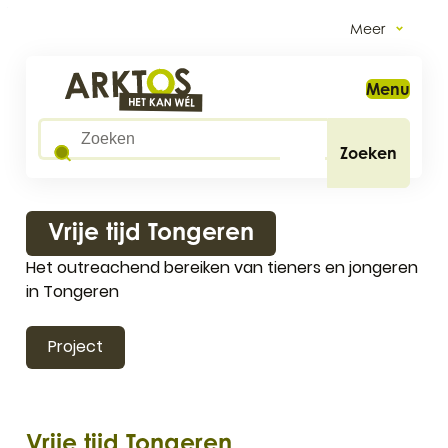
Naar inhoud
Meer
Arktos
Menu
Wat zoek je?
Zoeken
Vrije tijd Tongeren
Het outreachend bereiken van tieners en jongeren
in Tongeren
Project
Vrije tijd Tongeren