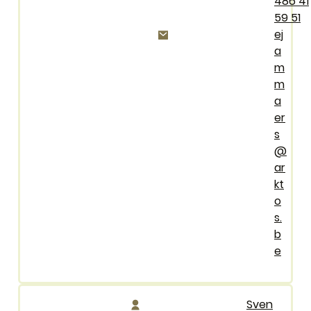
486 41
59 51
E-mail
ej
a
m
m
a
er
s
@
ar
kt
o
s.
b
e
Sven